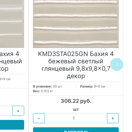
ахия 4
KMD3STA025GN Бахия 4
янцевый
бежевый светлый
кор
глянцевый 9,8x9,8x0,7
декор
9*9 см
В 
Ве
В упаковке:
30 шт
Размер:
9*9 см
Вес:
0.153 кг
306.22 руб.
шт
+
−
+