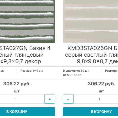
TA027GN Бахия 4
KMD3STA026GN Б
ёный глянцевый
серый светлый гл
8x9,8x0,7 декор
9,8x9,8x0,7 де
 шт
Размер:
9*9 см
В упаковке:
30 шт
Размер:
Вес:
0.153 кг
306.22 руб.
306.22 руб.
шт
шт
+
−
В КОРЗИНУ
В КОРЗИНУ