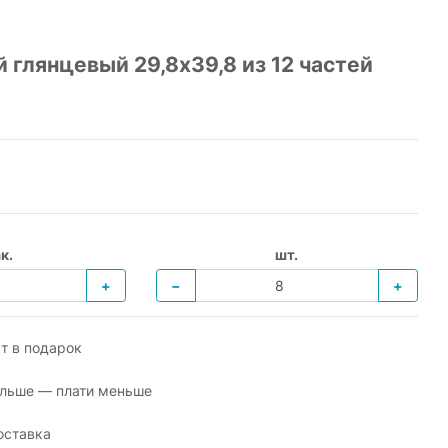
глянцевый 29,8х39,8 из 12 частей
к.
шт.
+
−
+
т в подарок
льше — плати меньше
оставка