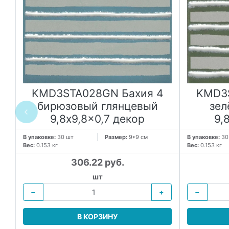
KMD3STA028GN Бахия 4
KMD3S
й
бирюзовый глянцевый
зел
9,8x9,8x0,7 декор
9,
т
В упаковке:
30 шт
Размер:
9*9 см
В упаковке:
30
Вес:
0.153 кг
Вес:
0.153 кг
306.22 руб.
шт
−
+
−
В КОРЗИНУ