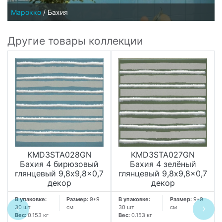
Марокко
/
Бахия
Другие товары коллекции
KMD3STA028GN
KMD3STA027GN
Бахия 4 бирюзовый
Бахия 4 зелёный
глянцевый 9,8x9,8x0,7
глянцевый 9,8x9,8x0,7
декор
декор
В упаковке:
Размер:
9*9
В упаковке:
Размер:
9*9
30 шт
см
30 шт
см
Вес:
0.153 кг
Вес:
0.153 кг