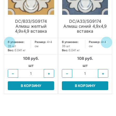
DC/B33/SG9174
DC/A33/SG9174
Алмаш желтый
Алмаш синий 4,9х4,9
4,9х4,9 вставка
вставка
В упаковке:
Размер:
4*4
В упаковке:
Размер:
4*4
35 шт
см
35 шт
см
Вес:
0.041 кг
Вес:
0.041 кг
108 руб.
108 руб.
.
шт
шт
−
+
−
+
В КОРЗИНУ
В КОРЗИНУ