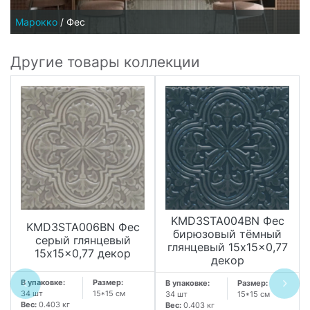
Марокко
/
Фес
Другие товары коллекции
KMD3STA004BN Фес
KMD3STA006BN Фес
бирюзовый тёмный
серый глянцевый
глянцевый 15x15x0,77
15x15x0,77 декор
декор
В упаковке:
Размер:
В упаковке:
Размер:
34 шт
15*15 см
34 шт
15*15 см
Вес:
0.403 кг
Вес:
0.403 кг