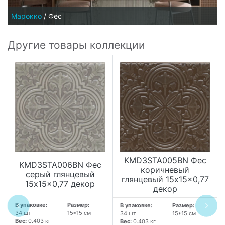
Марокко
/
Фес
Другие товары коллекции
KMD3STA005BN Фес
KMD3STA006BN Фес
коричневый
серый глянцевый
глянцевый 15x15x0,77
15x15x0,77 декор
декор
В упаковке:
Размер:
В упаковке:
Размер:
34 шт
15*15 см
34 шт
15*15 см
Вес:
0.403 кг
Вес:
0.403 кг