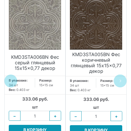
KMD3STA005BN Фес
KMD3STA006BN Фес
коричневый
серый глянцевый
глянцевый 15x15x0,77
15x15x0,77 декор
декор
В упаковке:
Размер:
В упаковке:
Размер:
34 шт
15*15 см
34 шт
15*15 см
Вес:
0.403 кг
Вес:
0.403 кг
333.06 руб.
333.06 руб.
шт
шт
−
+
−
+
В КОРЗИНУ
В КОРЗИНУ