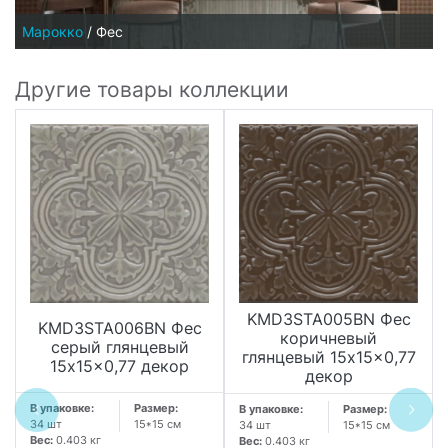
Марокко
/
Фес
Другие товары коллекции
KMD3STA005BN Фес
KMD3STA006BN Фес
коричневый
серый глянцевый
глянцевый 15x15x0,77
15x15x0,77 декор
декор
В упаковке:
Размер:
В упаковке:
Размер:
34 шт
15*15 см
34 шт
15*15 см
Вес:
0.403 кг
Вес:
0.403 кг