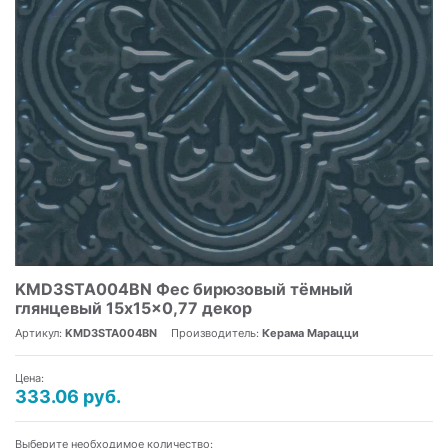
KMD3STA004BN Фес бирюзовый тёмный
глянцевый 15x15x0,77 декор
Артикул:
KMD3STA004BN
Производитель:
Керама Марацци
Цена:
333.06 руб.
Выберите необходимое количество: