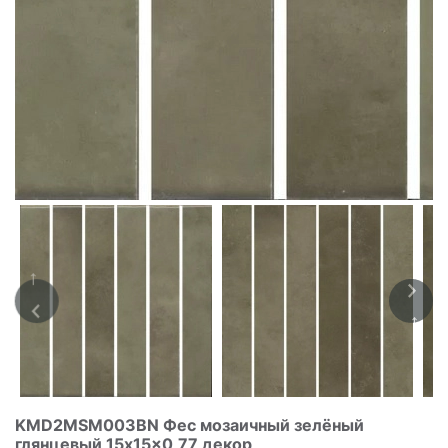
KMD2MSM003BN Фес мозаичный зелёный
глянцевый 15x15x0,77 декор