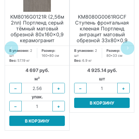
KM8016G0121R (2,56м
KM8080G0061RGCF
2пл) Портленд серый
Ступень фронтальная
тёмный матовый
клееная Портленд
обрезной 80x160x0,9
антрацит матовый
керамогранит
обрезной 33x80x0,9
В упаковке:
2
Размер:
В упаковке:
2
Размер:
шт
160*80 см
шт
80*33 см
Вес:
57.19 кг
Вес:
6.9 кг
4 697 руб.
4 925.14 руб.
м²
шт
−
+
−
+
упак.
В КОРЗИНУ
−
+
В КОРЗИНУ