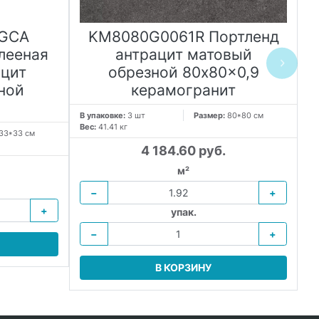
GCA
KM8080G0061R Портленд
лееная
антрацит матовый
ацит
обрезной 80x80x0,9
ной
керамогранит
В упаковке:
3 шт
Размер:
80*80 см
Вес:
41.41 кг
33*33 см
В 
Ве
4 184.60 руб.
м²
−
+
+
упак.
−
+
В КОРЗИНУ