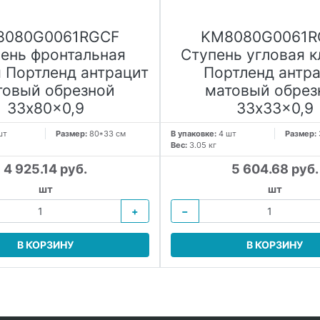
8080G0061RGCF
KM8080G0061R
ень фронтальная
Ступень угловая к
 Портленд антрацит
Портленд антр
товый обрезной
матовый обрез
33x80x0,9
33x33x0,9
шт
Размер:
80*33 см
В упаковке:
4 шт
Размер:
Вес:
3.05 кг
4 925.14 руб.
5 604.68 руб.
шт
шт
+
−
В КОРЗИНУ
В КОРЗИНУ