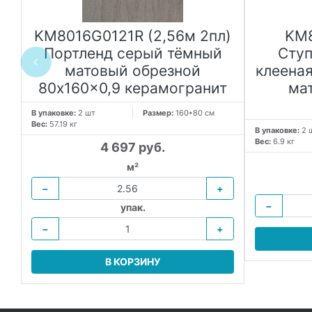
д
KM8016G0121R (2,56м 2пл)
KM
й
Портленд серый тёмный
Ступ
матовый обрезной
клееная
80x160x0,9 керамогранит
ма
В упаковке:
2 шт
Размер:
160*80 см
Вес:
57.19 кг
В упаковке:
2 
Вес:
6.9 кг
4 697 руб.
м²
−
+
−
упак.
−
+
В КОРЗИНУ