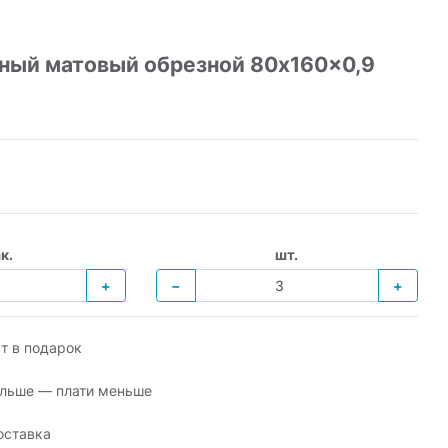
ый матовый обрезной 80x160x0,9
к.
шт.
+
−
+
т в подарок
льше — плати меньше
оставка