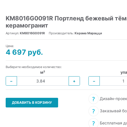
KM8016G0091R Портленд бежевый тёмн
керамогранит
Артикул:
KM8016G0091R
Производитель:
Керама Марацци
Цена:
4 697 руб.
Выберите необходимое количество:
м²
упа
−
+
−
Дизайн-проек
ДОБАВИТЬ В КОРЗИНУ
Заказывай бо
Бесплатная д