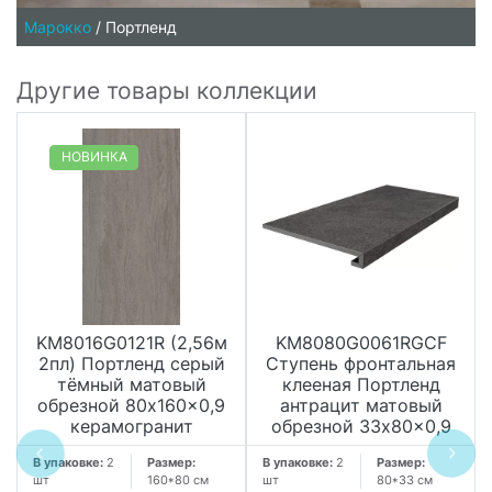
Марокко
/
Портленд
Другие товары коллекции
НОВИНКА
KM8016G0121R (2,56м
KM8080G0061RGCF
2пл) Портленд серый
Ступень фронтальная
тёмный матовый
клееная Портленд
обрезной 80x160x0,9
антрацит матовый
керамогранит
обрезной 33x80x0,9
В упаковке:
2
Размер:
В упаковке:
2
Размер:
шт
160*80 см
шт
80*33 см