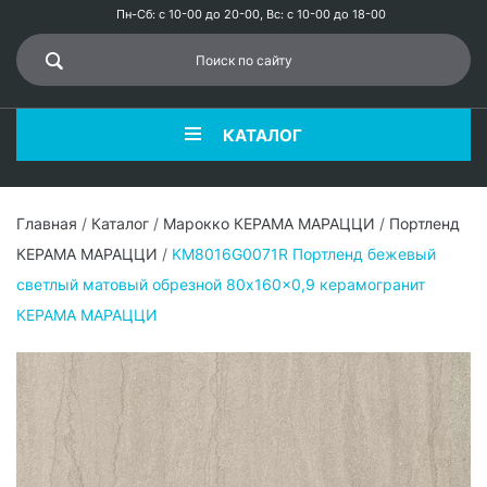
Пн-Сб: с 10-00 до 20-00, Вс: с 10-00 до 18-00
КАТАЛОГ
Главная
/
Каталог
/
Марокко КЕРАМА МАРАЦЦИ
/
Портленд
КЕРАМА МАРАЦЦИ
/
KM8016G0071R Портленд бежевый
светлый матовый обрезной 80x160x0,9 керамогранит
КЕРАМА МАРАЦЦИ