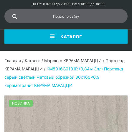
Пн-Сб: с 10-00 до 20-00, Вс: с 10-00 до 18-00
КАТАЛОГ
Главная
/
Каталог
/
Марокко КЕРАМА МАРАЦЦИ
/
Портленд
КЕРАМА МАРАЦЦИ
/
KM8016G0101R (3,84м 3пл) Портленд
серый светлый матовый обрезной 80x160x0,9
керамогранит КЕРАМА МАРАЦЦИ
НОВИНКА