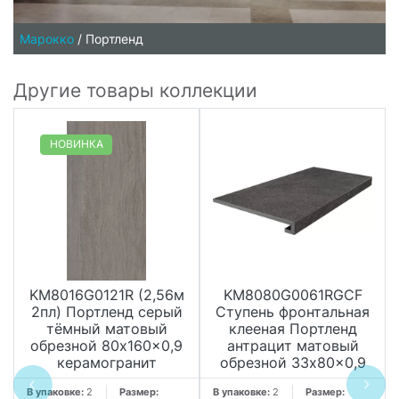
Марокко
/
Портленд
Другие товары коллекции
НОВИНКА
KM8016G0121R (2,56м
KM8080G0061RGCF
2пл) Портленд серый
Ступень фронтальная
тёмный матовый
клееная Портленд
обрезной 80x160x0,9
антрацит матовый
керамогранит
обрезной 33x80x0,9
В упаковке:
2
Размер:
В упаковке:
2
Размер: