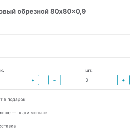
овый обрезной 80x80x0,9
к.
шт.
+
−
+
т в подарок
льше — плати меньше
оставка