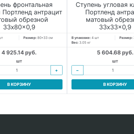
ень фронтальная
Ступень угловая к
 Портленд антрацит
Портленд антр
товый обрезной
матовый обрез
33x80x0,9
33x33x0,9
шт
Размер:
80*33 см
В упаковке:
4 шт
Размер:
Вес:
3.05 кг
4 925.14 руб.
5 604.68 руб.
шт
шт
+
−
В КОРЗИНУ
В КОРЗИНУ