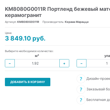
KM8080G0011R Портленд бежевый мат
керамогранит
Артикул:
KM8080G0011R
Производитель:
Керама Марацци
Цена:
3 849.10 руб.
Выберите необходимое количество:
м²
упа
−
+
−
Дизайн-проек
ДОБАВИТЬ В КОРЗИНУ
Заказывай бо
Бесплатная д