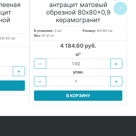
лееная
антрацит матовый
ацит
обрезной 80x80x0,9
ной
керамогранит
В упаковке:
3 шт
Размер:
80*80 см
Вес:
41.41 кг
33*33 см
В 
Ве
4 184.60 руб.
м²
−
+
+
упак.
−
+
В КОРЗИНУ