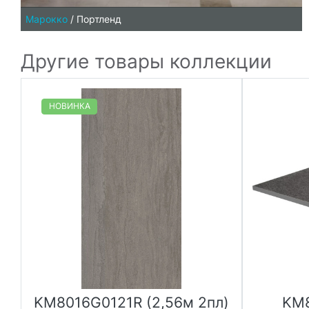
Марокко
/
Портленд
Другие товары коллекции
НОВИНКА
д
KM8016G0121R (2,56м 2пл)
KM