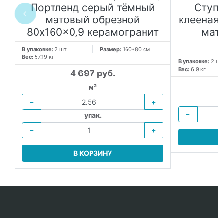
й
Портленд серый тёмный
Ступ
матовый обрезной
клееная
80x160x0,9 керамогранит
ма
В упаковке:
2 шт
Размер:
160*80 см
Вес:
57.19 кг
В упаковке:
2 
Вес:
6.9 кг
4 697 руб.
м²
−
+
−
упак.
−
+
В КОРЗИНУ