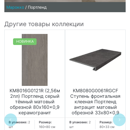
Марокко
/
Портленд
Другие товары коллекции
НОВИНКА
KM8016G0121R (2,56м
KM8080G0061RGCF
2пл) Портленд серый
Ступень фронтальная
тёмный матовый
клееная Портленд
обрезной 80x160x0,9
антрацит матовый
керамогранит
обрезной 33x80x0,9
В упаковке:
2
Размер:
В упаковке:
2
Размер:
шт
160*80 см
шт
80*33 см