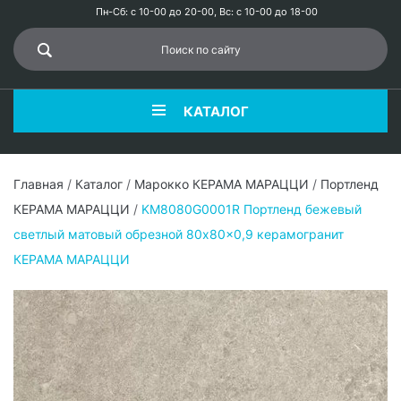
Пн-Сб: с 10-00 до 20-00, Вс: с 10-00 до 18-00
КАТАЛОГ
Главная
/
Каталог
/
Марокко КЕРАМА МАРАЦЦИ
/
Портленд
КЕРАМА МАРАЦЦИ
/
KM8080G0001R Портленд бежевый
светлый матовый обрезной 80x80x0,9 керамогранит
КЕРАМА МАРАЦЦИ