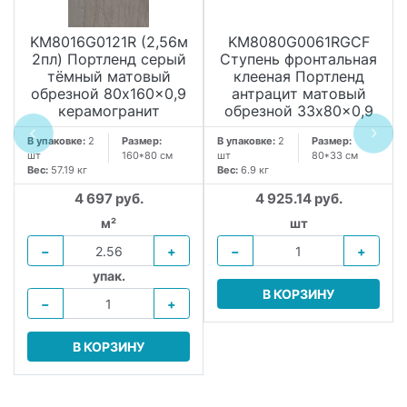
KM8016G0121R (2,56м
KM8080G0061RGCF
2пл) Портленд серый
Ступень фронтальная
тёмный матовый
клееная Портленд
обрезной 80x160x0,9
антрацит матовый
керамогранит
обрезной 33x80x0,9
В упаковке:
2
Размер:
В упаковке:
2
Размер:
шт
160*80 см
шт
80*33 см
Вес:
57.19 кг
Вес:
6.9 кг
4 697 руб.
4 925.14 руб.
м²
шт
−
+
−
+
упак.
В КОРЗИНУ
−
+
В КОРЗИНУ