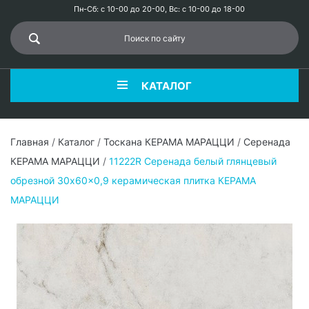
Пн-Сб: с 10-00 до 20-00, Вс: с 10-00 до 18-00
КАТАЛОГ
Главная
/
Каталог
/
Тоскана КЕРАМА МАРАЦЦИ
/
Серенада
КЕРАМА МАРАЦЦИ
/
11222R Серенада белый глянцевый
обрезной 30x60x0,9 керамическая плитка КЕРАМА
МАРАЦЦИ