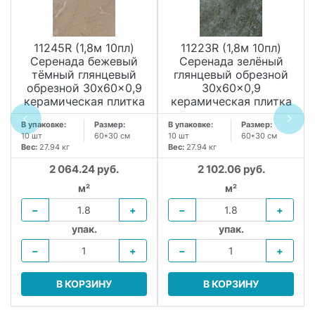
11245R (1,8м 10пл)
11223R (1,8м 10пл)
Серенада бежевый
Серенада зелёный
тёмный глянцевый
глянцевый обрезной
обрезной 30x60x0,9
30x60x0,9
керамическая плитка
керамическая плитка
В упаковке:
Размер:
В упаковке:
Размер:
10 шт
60*30 см
10 шт
60*30 см
Вес:
27.94 кг
Вес:
27.94 кг
2 064.24 руб.
2 102.06 руб.
м²
м²
−
+
−
+
упак.
упак.
−
+
−
+
В КОРЗИНУ
В КОРЗИНУ