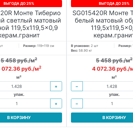
ВЫГОДА ДО 25%
ВЫГОДА ДО 25%
20R Монте Тиберио
SG015420R Монте 
й светлый матовый
белый матовый об
ой 119,5x119,5x0,9
119,5x119,5x0
керам.гранит
керам.грани
шт
Размер:
119*119 см
В упаковке:
2 шт
Размер:
Вес:
58.90 кг
2
2
5 458 руб./м
5 458 руб./м
2
 072.36 руб./м
4 072.36 руб./
м²
м²
+
−
упак.
упак.
+
−
В КОРЗИНУ
В КОРЗИНУ