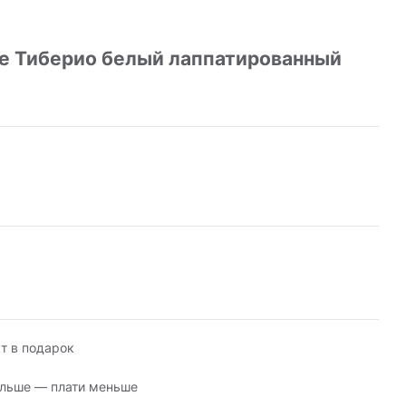
е Тиберио белый лаппатированный
т в подарок
льше — плати меньше