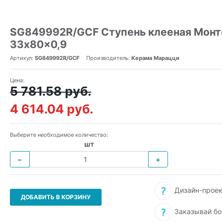
SG849992R/GCF Ступень клееная Монт
33x80x0,9
Артикул:
SG849992R/GCF
Производитель:
Керама Марацци
Цена:
5 781.58 руб.
4 614.04 руб.
Выберите необходимое количество:
шт
−
+
Дизайн-проек
ДОБАВИТЬ В КОРЗИНУ
Заказывай бо