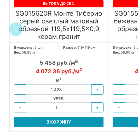
ВЫГОДА ДО 25%
SG015620R Монте Тиберио
SG0155
серый светлый матовый
бежевы
обрезной 119,5x119,5x0,9
обрезн
керам.гранит
В упаковке:
2 шт
Размер:
119*119 см
В упаковке:
2 
Вес:
58.90 кг
Вес:
58.90 кг
2
5 458 руб./м
2
4 072.36 руб./м
4
м²
−
+
−
упак.
−
+
−
В КОРЗИНУ