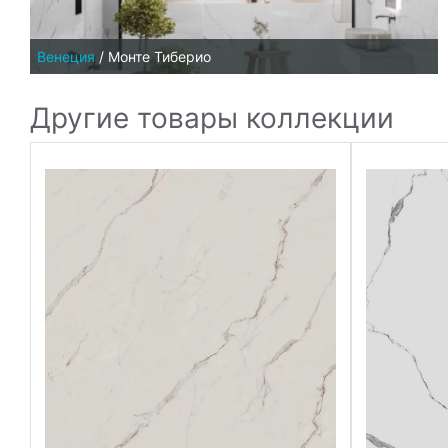
Венеция
/
Монте Тиберио
Другие товары коллекции