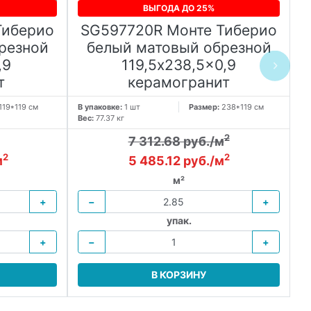
ВЫГОДА ДО 25%
Тиберио
SG597720R Монте Тиберио
резной
белый матовый обрезной
,9
119,5x238,5x0,9
л
т
керамогранит
119*119 см
В упаковке:
1 шт
Размер:
238*119 см
Вес:
77.37 кг
В 
Ве
2
7 312.68 руб./м
2
2
м
5 485.12 руб./м
м²
+
−
+
упак.
+
−
+
В КОРЗИНУ