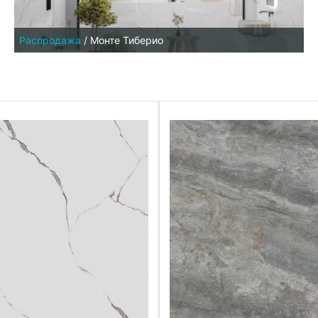
Распродажа
/
Монте Тиберио