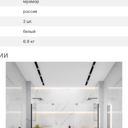
мрамор
россия
2 шт.
белый
6.9 кг
ии