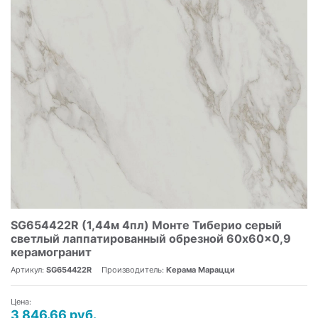
SG654422R (1,44м 4пл) Монте Тиберио серый
светлый лаппатированный обрезной 60x60x0,9
керамогранит
Артикул:
SG654422R
Производитель:
Керама Марацци
Цена:
3 846.66 руб.