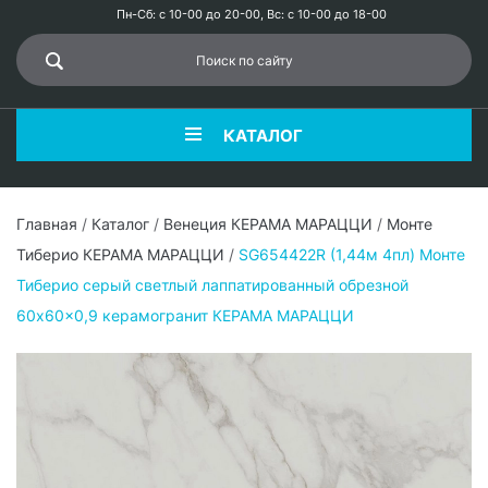
Пн-Сб: с 10-00 до 20-00, Вс: с 10-00 до 18-00
КАТАЛОГ
Главная
/
Каталог
/
Венеция КЕРАМА МАРАЦЦИ
/
Монте
Тиберио КЕРАМА МАРАЦЦИ
/
SG654422R (1,44м 4пл) Монте
Тиберио серый светлый лаппатированный обрезной
60x60x0,9 керамогранит КЕРАМА МАРАЦЦИ