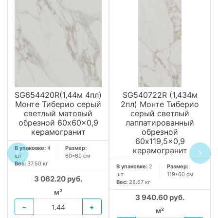
SG654420R(1,44м 4пл)
SG540722R (1,434м
Монте Тиберио серый
2пл) Монте Тиберио
светлый матовый
серый светлый
обрезной 60x60x0,9
лаппатированный
керамогранит
обрезной
60x119,5x0,9
В упаковке:
4
Размер:
керамогранит
шт
60*60 см
Вес:
37.50 кг
В упаковке:
2
Размер:
шт
119*60 см
3 062.20 руб.
Вес:
28.67 кг
м²
3 940.60 руб.
−
+
м²