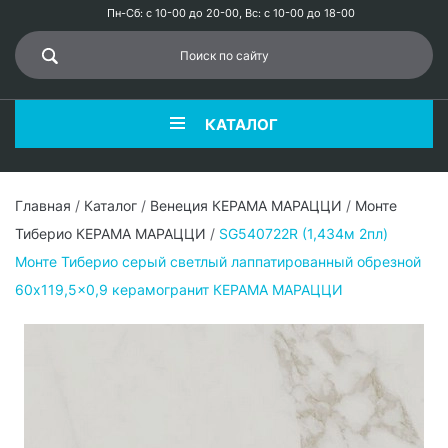
Пн-Сб: с 10-00 до 20-00, Вс: с 10-00 до 18-00
КАТАЛОГ
Главная
/
Каталог
/
Венеция КЕРАМА МАРАЦЦИ
/
Монте
Тиберио КЕРАМА МАРАЦЦИ
/
SG540722R (1,434м 2пл)
Монте Тиберио серый светлый лаппатированный обрезной
60x119,5x0,9 керамогранит КЕРАМА МАРАЦЦИ