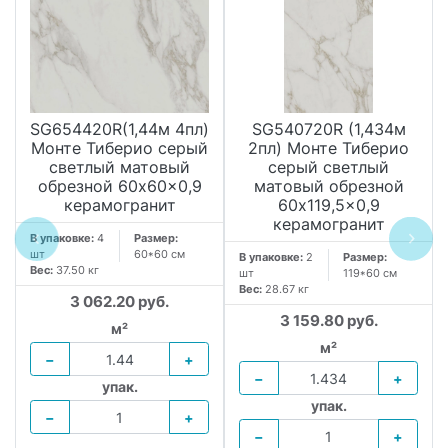
SG654420R(1,44м 4пл)
SG540720R (1,434м
Монте Тиберио серый
2пл) Монте Тиберио
светлый матовый
серый светлый
обрезной 60x60x0,9
матовый обрезной
керамогранит
60x119,5x0,9
керамогранит
В упаковке:
4
Размер:
шт
60*60 см
В упаковке:
2
Размер:
Вес:
37.50 кг
шт
119*60 см
Вес:
28.67 кг
3 062.20 руб.
3 159.80 руб.
м²
м²
−
+
−
+
упак.
упак.
−
+
−
+