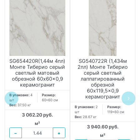
SG654420R(1,44м 4пл)
SG540722R (1,434м
Монте Тиберио серый
2пл) Монте Тиберио
светлый матовый
серый светлый
обрезной 60x60x0,9
лаппатированный
керамогранит
обрезной
60x119,5x0,9
В упаковке:
4
Размер:
керамогранит
шт
60*60 см
Вес:
37.50 кг
В упаковке:
2
Размер:
шт
119*60 см
3 062.20 руб.
Вес:
28.67 кг
м²
3 940.60 руб.
−
+
м²