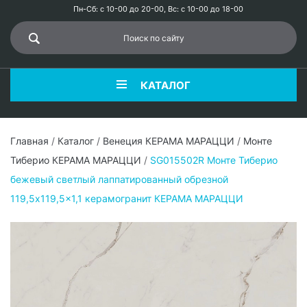
Пн-Сб: с 10-00 до 20-00, Вс: с 10-00 до 18-00
КАТАЛОГ
Главная
/
Каталог
/
Венеция КЕРАМА МАРАЦЦИ
/
Монте
Тиберио КЕРАМА МАРАЦЦИ
/
SG015502R Монте Тиберио
бежевый светлый лаппатированный обрезной
119,5x119,5x1,1 керамогранит КЕРАМА МАРАЦЦИ