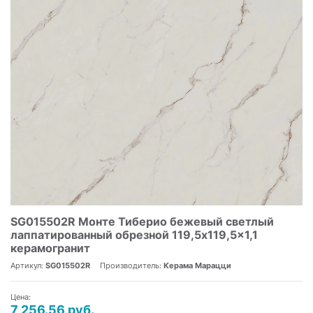
SG015502R Монте Тиберио бежевый светлый
лаппатированный обрезной 119,5x119,5x1,1
керамогранит
Артикул:
SG015502R
Производитель:
Керама Марацци
Цена:
7 256.56 руб.