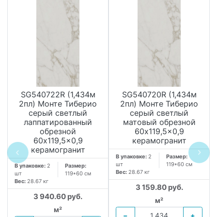
SG540722R (1,434м
SG540720R (1,434м
2пл) Монте Тиберио
2пл) Монте Тиберио
серый светлый
серый светлый
лаппатированный
матовый обрезной
обрезной
60x119,5x0,9
60x119,5x0,9
керамогранит
керамогранит
В упаковке:
2
Размер:
шт
119*60 см
В упаковке:
2
Размер:
Вес:
28.67 кг
шт
119*60 см
Вес:
28.67 кг
3 159.80 руб.
3 940.60 руб.
м²
м²
−
+