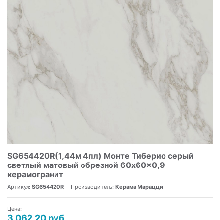
SG654420R(1,44м 4пл) Монте Тиберио серый
светлый матовый обрезной 60x60x0,9
керамогранит
Артикул:
SG654420R
Производитель:
Керама Марацци
Цена:
3 062.20 руб.