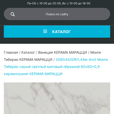
Пн-Сб: с 10-00 до 20-00, Вс: с 10-00 до 18-00
КАТАЛОГ
Главная
/
Каталог
/
Венеция КЕРАМА МАРАЦЦИ
/
Монте
Тиберио КЕРАМА МАРАЦЦИ
/
SG654420R(1,44м 4пл) Монте
Тиберио серый светлый матовый обрезной 60x60x0,9
керамогранит КЕРАМА МАРАЦЦИ