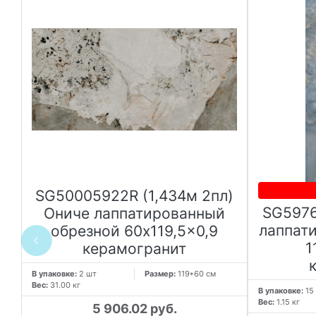
SG50005922R (1,434м 2пл)
SG5976
й
Ониче лаппатированный
лаппат
обрезной 60x119,5x0,9
1
керамогранит
В упаковке:
2 шт
Размер:
119*60 см
Вес:
31.00 кг
В упаковке:
15
Вес:
1.15 кг
5 906.02 руб.