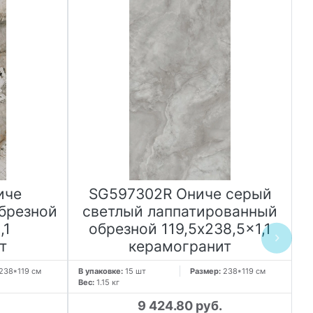
иче
SG597302R Ониче серый
брезной
светлый лаппатированный
,1
обрезной 119,5x238,5x1,1
т
керамогранит
238*119 см
В упаковке:
15 шт
Размер:
238*119 см
В 
Вес:
1.15 кг
Ве
9 424.80 руб.