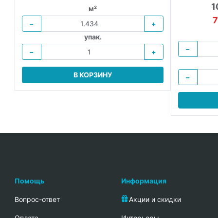
1
м²
7
−
+
упак.
−
−
+
В КОРЗИНУ
−
Помощь
Информация
Вопрос-ответ
Акции и скидки
Oплата
Интерьеры