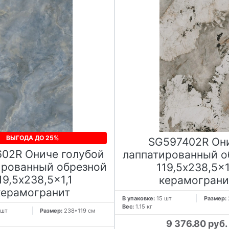
ВЫГОДА ДО 25%
SG597402R Он
02R Ониче голубой
лаппатированный о
ированный обрезной
119,5x238,5x1
19,5x238,5x1,1
керамограни
керамогранит
В упаковке:
15 шт
Размер:
Вес:
1.15 кг
 шт
Размер:
238*119 см
9 376.80 руб.