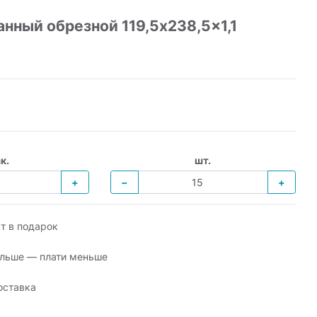
нный обрезной 119,5x238,5x1,1
к.
шт.
+
−
+
т в подарок
льше — плати меньше
оставка