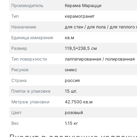
Производитель
Керама Марацци
Тип
керамогранит
Назначение
для стен / для пола / для теплого
Единица измерения
кв.м
Размер
119,5*238,5 см
Тип поверхности
лаппатированная / полированная
Рисунок
оникс
Страна
россия
Плиток в упаковке
15 шт.
Метраж упаковки
42.7500 кв.м
Цвет
розовый
Вес
1.15 кг