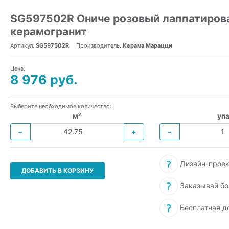
SG597502R Ониче розовый лаппатирова
керамогранит
Артикул:
SG597502R
Производитель:
Керама Марацци
Цена:
8 976 руб.
Выберите необходимое количество:
м²
упа
−
+
−
Дизайн-проек
ДОБАВИТЬ В КОРЗИНУ
Заказывай бо
Бесплатная д