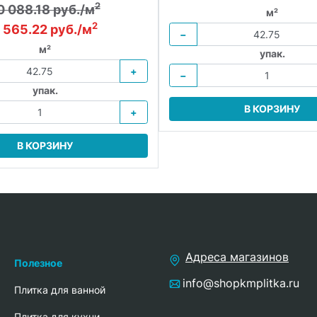
2
0 088.18 руб./м
м²
2
 565.22 руб./м
−
м²
упак.
+
−
упак.
В КОРЗИНУ
+
В КОРЗИНУ
Адреса магазинов
Полезное
info@shopkmplitka.ru
Плитка для ванной
Плитка для кухни