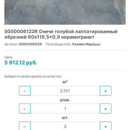
SG50006122R Ониче голубой лаппатированный
обрезной 60x119,5x0,9 керамогранит
Артикул:
SG50006122R
Производитель:
Керама Марацци
Цена:
5 912.12 руб.
Выберите необходимое количество:
м²
−
+
упак.
−
+
шт.
−
+