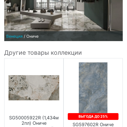
Венеция
/
Ониче
Другие товары коллекции
ВЫГОДА ДО 25%
SG50005922R (1,434м
2пл) Ониче
SG597602R Ониче