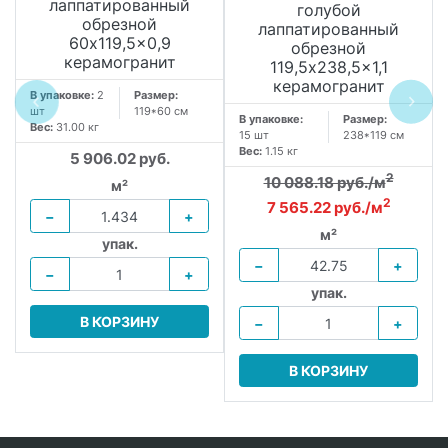
лаппатированный
голубой
обрезной
лаппатированный
60x119,5x0,9
обрезной
керамогранит
119,5x238,5x1,1
керамогранит
В упаковке:
2
Размер:
шт
119*60 см
В упаковке:
Размер:
Вес:
31.00 кг
15 шт
238*119 см
Вес:
1.15 кг
5 906.02 руб.
2
10 088.18 руб./м
м²
2
7 565.22 руб./м
−
+
м²
упак.
−
+
−
+
упак.
В КОРЗИНУ
−
+
В КОРЗИНУ