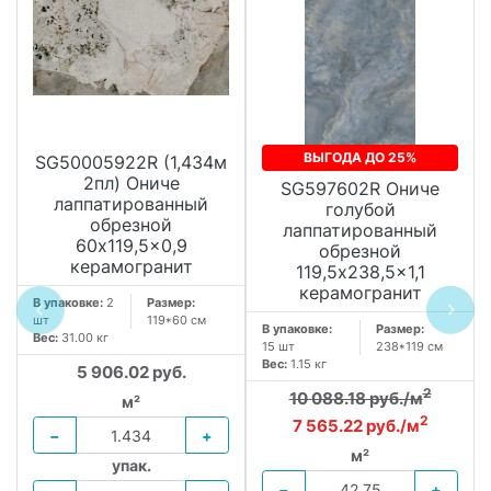
ВЫГОДА ДО 25%
SG50005922R (1,434м
2пл) Ониче
SG597602R Ониче
лаппатированный
голубой
обрезной
лаппатированный
60x119,5x0,9
обрезной
керамогранит
119,5x238,5x1,1
керамогранит
В упаковке:
2
Размер:
шт
119*60 см
В упаковке:
Размер:
Вес:
31.00 кг
15 шт
238*119 см
Вес:
1.15 кг
5 906.02 руб.
2
10 088.18 руб./м
м²
2
7 565.22 руб./м
−
+
м²
упак.
−
+