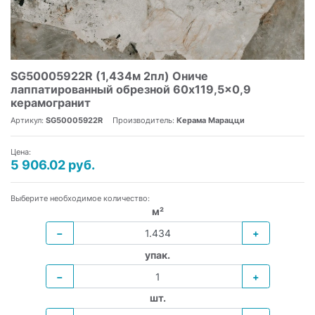
SG50005922R (1,434м 2пл) Ониче
лаппатированный обрезной 60x119,5x0,9
керамогранит
Артикул:
SG50005922R
Производитель:
Керама Марацци
Цена:
5 906.02 руб.
Выберите необходимое количество:
м²
−
+
упак.
−
+
шт.