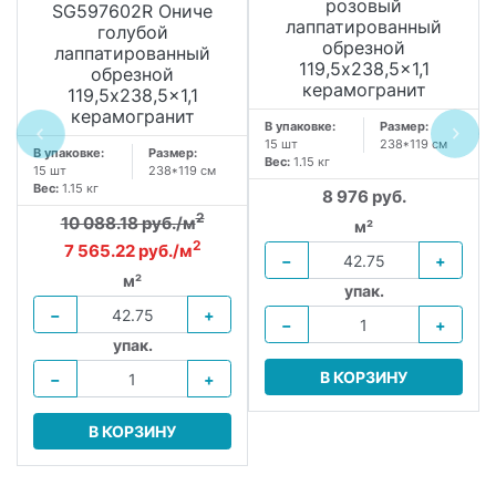
розовый
SG597602R Ониче
лаппатированный
голубой
обрезной
лаппатированный
119,5x238,5x1,1
обрезной
керамогранит
119,5x238,5x1,1
керамогранит
В упаковке:
Размер:
15 шт
238*119 см
В упаковке:
Размер:
Вес:
1.15 кг
15 шт
238*119 см
Вес:
1.15 кг
8 976 руб.
2
10 088.18 руб./м
м²
2
7 565.22 руб./м
−
+
м²
упак.
−
+
−
+
упак.
В КОРЗИНУ
−
+
В КОРЗИНУ