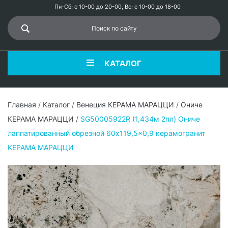
Пн-Сб: с 10-00 до 20-00, Вс: с 10-00 до 18-00
КАТАЛОГ
Главная
/
Каталог
/
Венеция КЕРАМА МАРАЦЦИ
/
Ониче
КЕРАМА МАРАЦЦИ
/
SG50005922R (1,434м 2пл) Ониче
лаппатированный обрезной 60x119,5x0,9 керамогранит
КЕРАМА МАРАЦЦИ