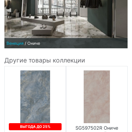
Венеция
/
Ониче
Другие товары коллекции
ВЫГОДА ДО 25%
SG597502R Ониче