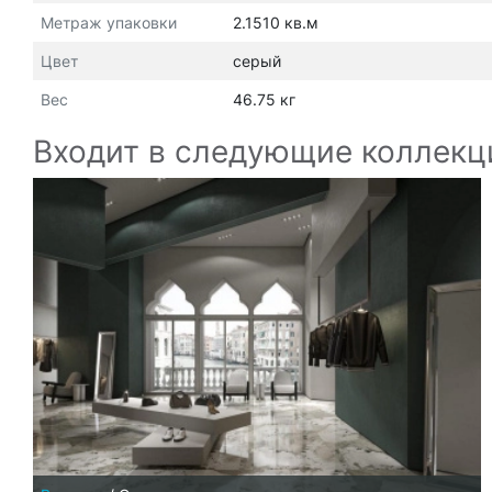
Метраж упаковки
2.1510 кв.м
Цвет
серый
Вес
46.75 кг
Входит в следующие коллекц