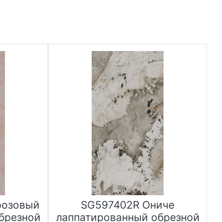
розовый
SG597402R Ониче
брезной
лаппатированный обрезной