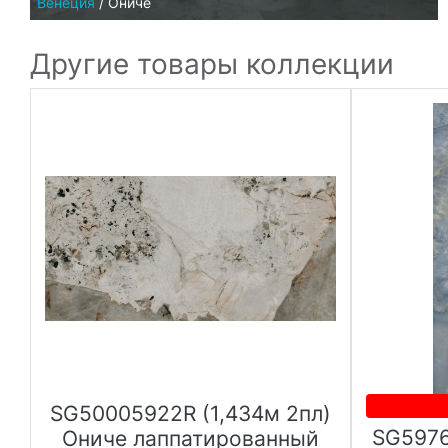
Венеция
/
Ониче
Другие товары коллекции
SG50005922R (1,434м 2пл)
SG5976
й
Ониче лаппатированный