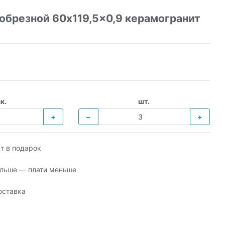
брезной 60x119,5x0,9 керамогранит
к.
шт.
+
−
+
т в подарок
льше — плати меньше
оставка