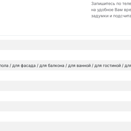
Запишитесь по тел
на удобное Вам вр
задумки и подсчит
 пола / для фасада / для балкона / для ванной / для гостиной / д