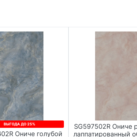
ВЫГОДА ДО 25%
SG597502R Ониче 
02R Ониче голубой
лаппатированный о