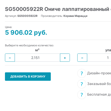
SG50005922R Ониче лаппатированный о
Артикул:
SG50005922R
Производитель:
Керама Марацци
Цена:
5 906.02 руб.
Выберите необходимое количество:
м²
упа
−
+
−
Дизайн-проек
ДОБАВИТЬ В КОРЗИНУ
Заказывай бо
Бесплатная д