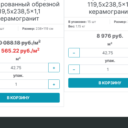
ированный обрезной
119,5x238,5x1
19,5x238,5x1,1
керамограни
керамогранит
В упаковке:
15 шт
Размер:
Вес:
1.15 кг
 шт
Размер:
238*119 см
8 976 руб.
2
0 088.18 руб./м
м²
2
 565.22 руб./м
−
м²
упак.
+
−
упак.
В КОРЗИНУ
+
В КОРЗИНУ