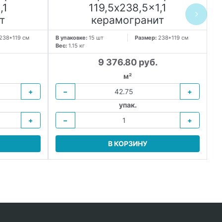
,1
119,5x238,5x1,1
т
керамогранит
238*119 см
В упаковке:
15 шт
Размер:
238*119 см
В 
Вес:
1.15 кг
Ве
9 376.80 руб.
м²
+
−
+
упак.
+
−
+
В КОРЗИНУ