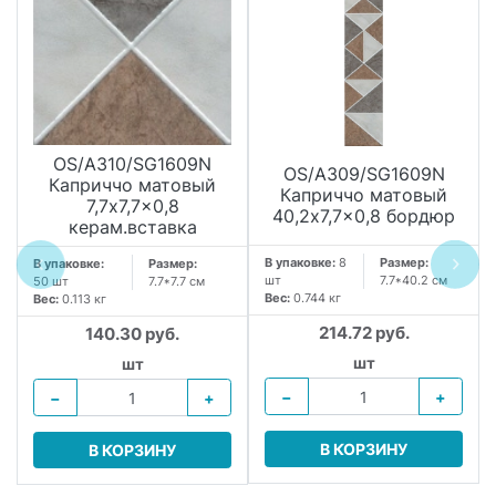
OS/A310/SG1609N
OS/A309/SG1609N
Каприччо матовый
Каприччо матовый
7,7x7,7x0,8
40,2x7,7x0,8 бордюр
керам.вставка
В упаковке:
8
Размер:
В упаковке:
Размер:
шт
7.7*40.2 см
50 шт
7.7*7.7 см
Вес:
0.744 кг
Вес:
0.113 кг
214.72 руб.
140.30 руб.
шт
шт
−
+
−
+
В КОРЗИНУ
В КОРЗИНУ