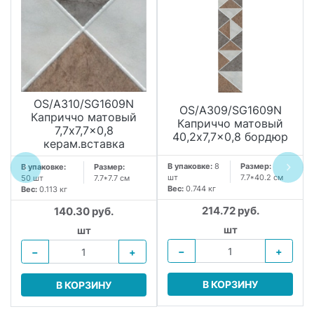
OS/A310/SG1609N
OS/A309/SG1609N
Каприччо матовый
Каприччо матовый
7,7x7,7x0,8
40,2x7,7x0,8 бордюр
керам.вставка
В упаковке:
8
Размер:
В упаковке:
Размер:
шт
7.7*40.2 см
50 шт
7.7*7.7 см
Вес:
0.744 кг
Вес:
0.113 кг
214.72 руб.
140.30 руб.
шт
шт
−
+
−
+
В КОРЗИНУ
В КОРЗИНУ