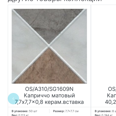
OS/A310/SG1609N
OS
Каприччо матовый
Ка
7,7x7,7x0,8 керам.вставка
40,
В упаковке:
50 шт
Размер:
7.7*7.7 см
В упаковке:
8 
Вес:
0.113 кг
Вес:
0.744 кг