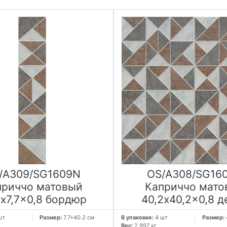
/A309/SG1609N
OS/A308/SG16
приччо матовый
Каприччо мато
2x7,7x0,8 бордюр
40,2x40,2x0,8 д
шт
Размер:
7.7*40.2 см
В упаковке:
4 шт
Размер:
Вес:
2.997 кг