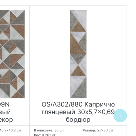
09N
OS/A302/880 Каприччо
вый
глянцевый 30x5,7x0,69
екор
бордюр
40.2*40.2 см
В упаковке:
30 шт
Размер:
5.7*30 см
В 
Вес:
0.262 кг
Ве