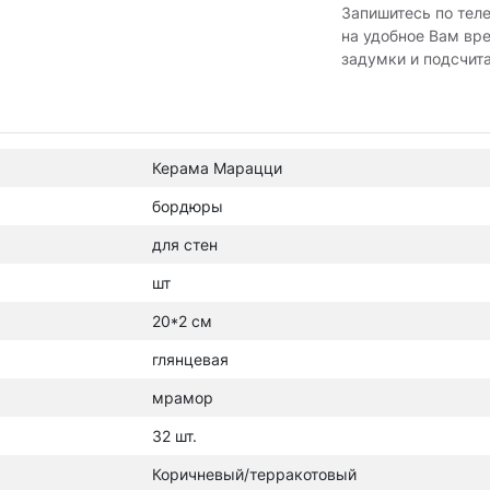
Запишитесь по тел
на удобное Вам вр
задумки и подсчит
Керама Марацци
бордюры
для стен
шт
20*2 см
глянцевая
мрамор
32 шт.
Коричневый/терракотовый