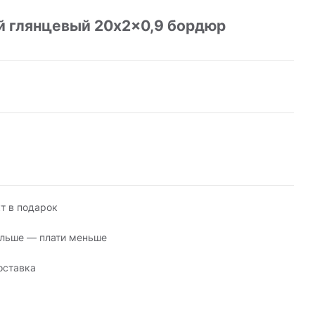
й глянцевый 20x2x0,9 бордюр
т в подарок
льше — плати меньше
оставка