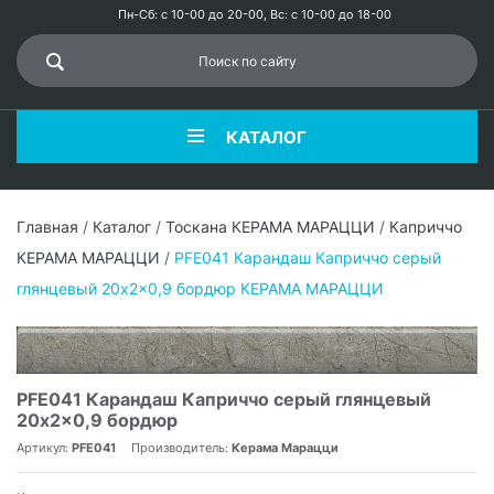
Пн-Сб: с 10-00 до 20-00, Вс: с 10-00 до 18-00
КАТАЛОГ
Главная
/
Каталог
/
Тоскана КЕРАМА МАРАЦЦИ
/
Каприччо
КЕРАМА МАРАЦЦИ
/
PFE041 Карандаш Каприччо серый
глянцевый 20x2x0,9 бордюр КЕРАМА МАРАЦЦИ
PFE041 Карандаш Каприччо серый глянцевый
20x2x0,9 бордюр
Артикул:
PFE041
Производитель:
Керама Марацци