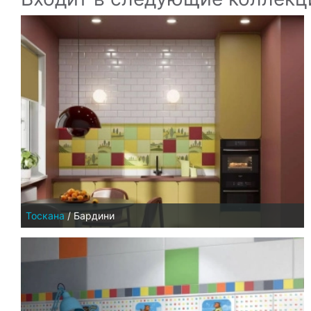
Тоскана
/
Бардини