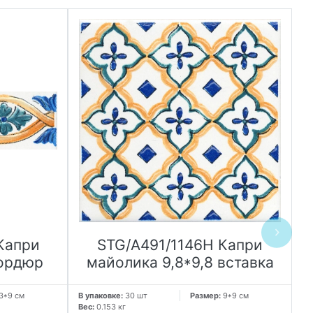
Капри
STG/A491/1146H Капри
бордюр
майолика 9,8*9,8 вставка
3*9 см
В упаковке:
30 шт
Размер:
9*9 см
В 
Вес:
0.153 кг
Ве