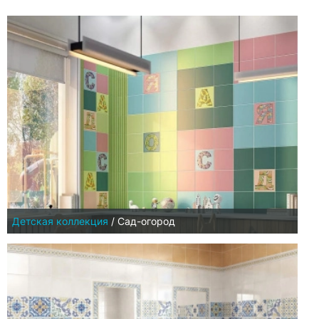
Детская коллекция
/
Сад-огород