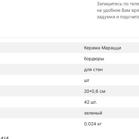
Запишитесь по тел
на удобное Вам вр
задумки и подсчит
Керама Марацци
бордюры
для стен
шт
20*0,6 см
42 шт.
зеленый
0.024 кг
ии