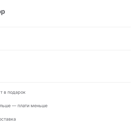
юр
т в подарок
льше — плати меньше
оставка