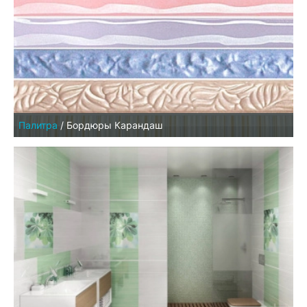
Палитра
/
Бордюры Карандаш