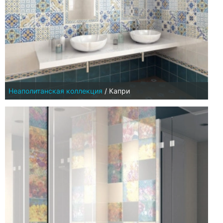
Неаполитанская коллекция
/
Капри