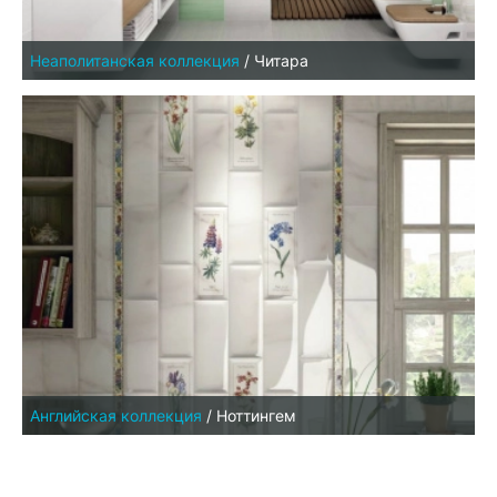
Неаполитанская коллекция
/
Читара
Английская коллекция
/
Ноттингем