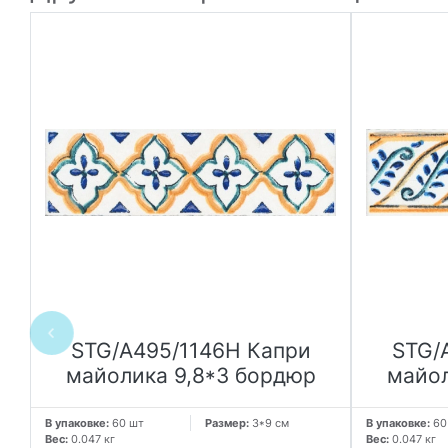
STG/A495/1146H Капри
STG/
й
майолика 9,8*3 бордюр
майол
В упаковке:
60 шт
Размер:
3*9 см
В упаковке:
60
Вес:
0.047 кг
Вес:
0.047 кг