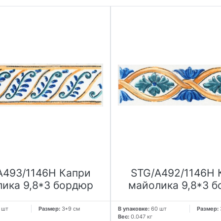
A493/1146H Капри
STG/A492/1146H 
ика 9,8*3 бордюр
майолика 9,8*3 
 шт
Размер:
3*9 см
В упаковке:
60 шт
Размер:
Вес:
0.047 кг