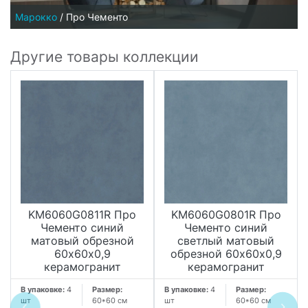
Марокко
/
Про Чементо
Другие товары коллекции
KM6060G0811R Про
KM6060G0801R Про
Чементо синий
Чементо синий
матовый обрезной
светлый матовый
60х60x0,9
обрезной 60х60x0,9
керамогранит
керамогранит
В упаковке:
4
Размер:
В упаковке:
4
Размер:
шт
60*60 см
шт
60*60 см