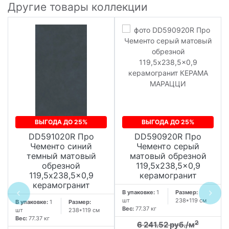
Другие товары коллекции
ВЫГОДА ДО 25%
ВЫГОДА ДО 25%
DD591020R Про
DD590920R Про
Чементо синий
Чементо серый
темный матовый
матовый обрезной
обрезной
119,5x238,5x0,9
119,5x238,5x0,9
керамогранит
керамогранит
В упаковке:
1
Размер:
шт
238*119 см
В упаковке:
1
Размер:
Вес:
77.37 кг
шт
238*119 см
Вес:
77.37 кг
2
6 241.52 руб./м