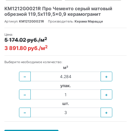
KM1212G0021R Про Чементо серый матовый
обрезной 119,5x119,5x0,9 керамогранит
Артикул:
KM1212G0021R
Производитель:
Керама Марацци
Цена:
2
5 174.02 руб./м
2
3 891.80 руб./м
Выберите необходимое количество:
м²
−
+
упак.
−
+
шт.
−
+