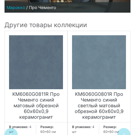
Марокко
/
Про Чементо
Другие товары коллекции
KM6060G0811R Про
KM6060G0801R Про
Чементо синий
Чементо синий
матовый обрезной
светлый матовый
60х60x0,9
обрезной 60х60x0,9
керамогранит
керамогранит
В упаковке:
4
Размер:
В упаковке:
4
Размер:
шт
60*60 см
шт
60*60 см