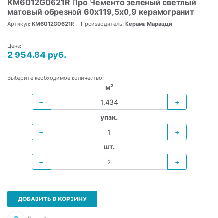
KM6012G0621R Про Чементо зелёный светлый
матовый обрезной 60х119,5x0,9 керамогранит
Артикул:
KM6012G0621R
Производитель:
Керама Марацци
Цена:
2 954.84 руб.
Выберите необходимое количество:
м²
−
+
упак.
−
+
шт.
−
+
ДОБАВИТЬ В КОРЗИНУ