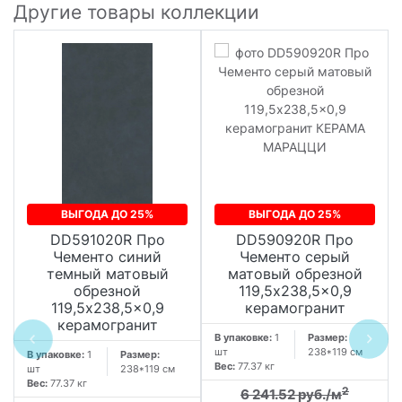
Другие товары коллекции
ВЫГОДА ДО 25%
ВЫГОДА ДО 25%
DD591020R Про
DD590920R Про
Чементо синий
Чементо серый
темный матовый
матовый обрезной
обрезной
119,5x238,5x0,9
119,5x238,5x0,9
керамогранит
керамогранит
В упаковке:
1
Размер:
шт
238*119 см
В упаковке:
1
Размер:
Вес:
77.37 кг
шт
238*119 см
Вес:
77.37 кг
2
6 241.52 руб./м