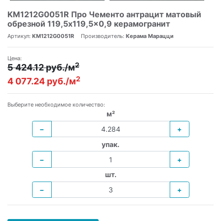
KM1212G0051R Про Чементо антрацит матовый
обрезной 119,5x119,5x0,9 керамогранит
Артикул:
KM1212G0051R
Производитель:
Керама Марацци
Цена:
2
5 424.12 руб./м
2
4 077.24 руб./м
Выберите необходимое количество:
м²
−
+
упак.
−
+
шт.
−
+