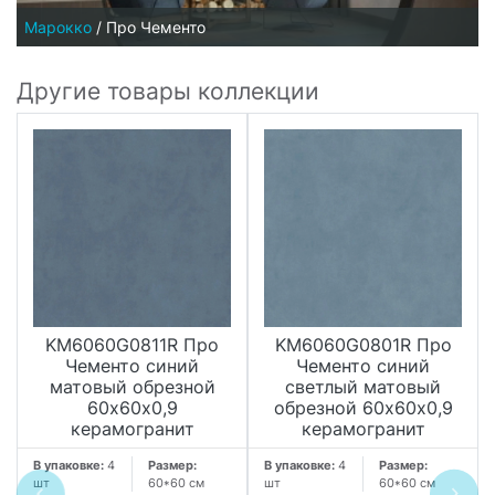
Марокко
/
Про Чементо
Другие товары коллекции
KM6060G0811R Про
KM6060G0801R Про
Чементо синий
Чементо синий
матовый обрезной
светлый матовый
60х60x0,9
обрезной 60х60x0,9
керамогранит
керамогранит
В упаковке:
4
Размер:
В упаковке:
4
Размер:
шт
60*60 см
шт
60*60 см