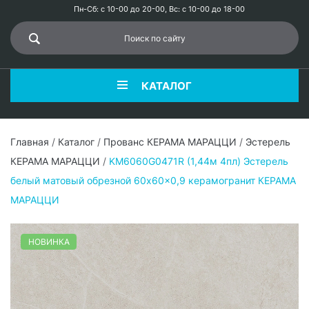
Пн-Сб: с 10-00 до 20-00, Вс: с 10-00 до 18-00
КАТАЛОГ
Главная
/
Каталог
/
Прованс КЕРАМА МАРАЦЦИ
/
Эстерель
КЕРАМА МАРАЦЦИ
/
KM6060G0471R (1,44м 4пл) Эстерель
белый матовый обрезной 60x60x0,9 керамогранит КЕРАМА
МАРАЦЦИ
НОВИНКА