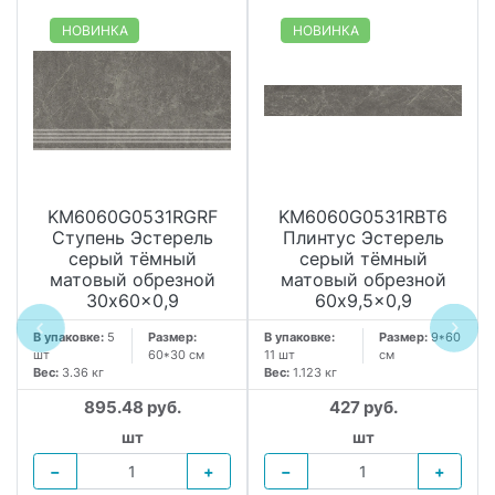
НОВИНКА
НОВИНКА
KM6060G0531RGRF
KM6060G0531RBT6
Ступень Эстерель
Плинтус Эстерель
серый тёмный
серый тёмный
матовый обрезной
матовый обрезной
30x60x0,9
60x9,5x0,9
В упаковке:
5
Размер:
В упаковке:
Размер:
9*60
шт
60*30 см
11 шт
см
Вес:
3.36 кг
Вес:
1.123 кг
895.48 руб.
427 руб.
шт
шт
−
+
−
+