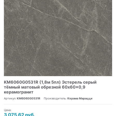
KM6060G0531R (1,8м 5пл) Эстерель серый
тёмный матовый обрезной 60x60x0,9
керамогранит
Артикул:
KM6060G0531R
Производитель:
Керама Марацци
Цена:
3 075.62 руб.