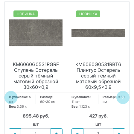
НОВИНКА
НОВИНКА
KM6060G0531RGRF
KM6060G0531RBT6
Ступень Эстерель
Плинтус Эстерель
серый тёмный
серый тёмный
матовый обрезной
матовый обрезной
30x60x0,9
60x9,5x0,9
В упаковке:
5
Размер:
В упаковке:
Размер:
9*60
шт
60*30 см
11 шт
см
Вес:
3.36 кг
Вес:
1.123 кг
895.48 руб.
427 руб.
шт
шт
−
+
−
+