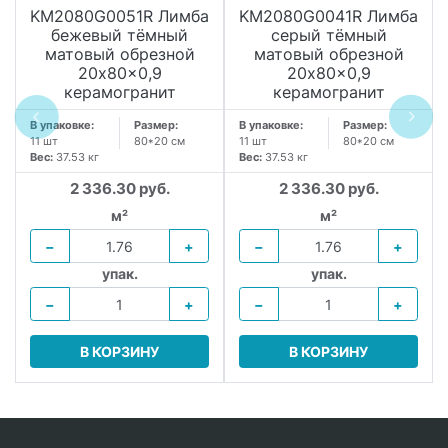
KM2080G0051R Лимба
KM2080G0041R Лимба
бежевый тёмный
серый тёмный
матовый обрезной
матовый обрезной
20x80x0,9
20x80x0,9
керамогранит
керамогранит
В упаковке:
Размер:
В упаковке:
Размер:
11 шт
80*20 см
11 шт
80*20 см
Вес:
37.53 кг
Вес:
37.53 кг
2 336.30 руб.
2 336.30 руб.
м²
м²
−
+
−
+
упак.
упак.
−
+
−
+
В КОРЗИНУ
В КОРЗИНУ