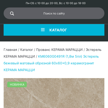
Пн-Сб: с 10-00 до 20-00, Вс: с 10-00 до 18-00
КАТАЛОГ
Главная
/
Каталог
/
Прованс КЕРАМА МАРАЦЦИ
/
Эстерель
КЕРАМА МАРАЦЦИ
/
KM6060G0491R (1,8м 5пл) Эстерель
бежевый матовый обрезной 60x60x0,9 керамогранит
КЕРАМА МАРАЦЦИ
НОВИНКА