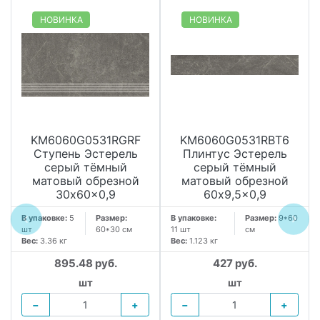
НОВИНКА
НОВИНКА
KM6060G0531RGRF
KM6060G0531RBT6
Ступень Эстерель
Плинтус Эстерель
серый тёмный
серый тёмный
матовый обрезной
матовый обрезной
30x60x0,9
60x9,5x0,9
В упаковке:
5
Размер:
В упаковке:
Размер:
9*60
шт
60*30 см
11 шт
см
Вес:
3.36 кг
Вес:
1.123 кг
895.48 руб.
427 руб.
шт
шт
−
+
−
+