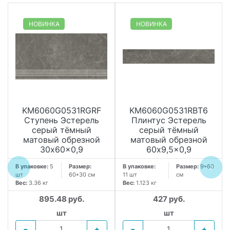
НОВИНКА
НОВИНКА
KM6060G0531RGRF
KM6060G0531RBT6
Ступень Эстерель
Плинтус Эстерель
серый тёмный
серый тёмный
матовый обрезной
матовый обрезной
30x60x0,9
60x9,5x0,9
В упаковке:
5
Размер:
В упаковке:
Размер:
9*60
шт
60*30 см
11 шт
см
Вес:
3.36 кг
Вес:
1.123 кг
895.48 руб.
427 руб.
шт
шт
−
+
−
+