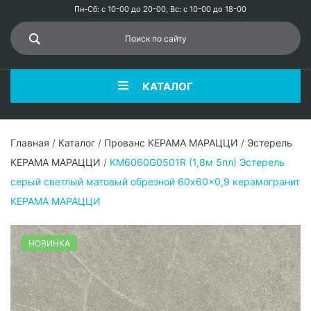
Пн-Сб: с 10-00 до 20-00, Вс: с 10-00 до 18-00
КАТАЛОГ
Главная
/
Каталог
/
Прованс КЕРАМА МАРАЦЦИ
/
Эстерель
КЕРАМА МАРАЦЦИ
/
KM6060G0501R (1,8м 5пл) Эстерель
серый светлый матовый обрезной 60x60x0,9 керамогранит
КЕРАМА МАРАЦЦИ
НОВИНКА