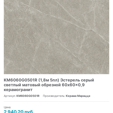
KM6060G0501R (1,8м 5пл) Эстерель серый
светлый матовый обрезной 60x60x0,9
керамогранит
Артикул:
KM6060G0501R
Производитель:
Керама Марацци
Цена:
2 940.20 руб.