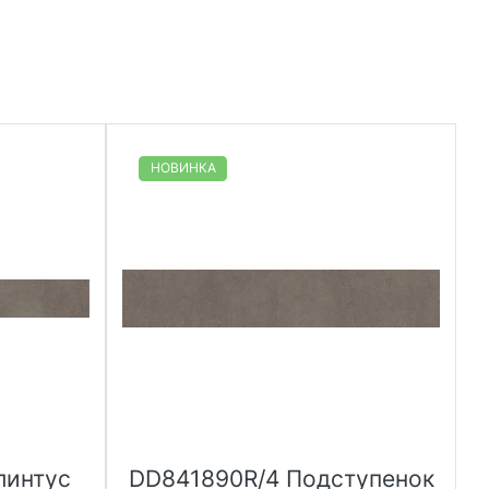
НОВИНКА
линтус
DD841890R/4 Подступенок