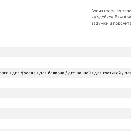
Запишитесь по тел
на удобное Вам вр
задумки и подсчит
 пола / для фасада / для балкона / для ванной / для гостиной / д