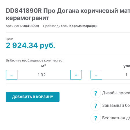
DD841890R Про Догана коричневый ма
керамогранит
Артикул:
DD841890R
Производитель:
Керама Марацци
Цена:
2 924.34 руб.
Выберите необходимое количество:
м²
упа
−
+
−
Дизайн-проек
ДОБАВИТЬ В КОРЗИНУ
Заказывай бо
Бесплатная д