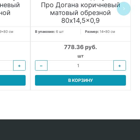
чневый
Про Догана коричневый
ной
матовый обрезной
80x14,5x0,9
9*80 см
В упаковке:
6 шт
Размер:
14*80 см
В 
778.36 руб.
шт
+
−
+
В КОРЗИНУ