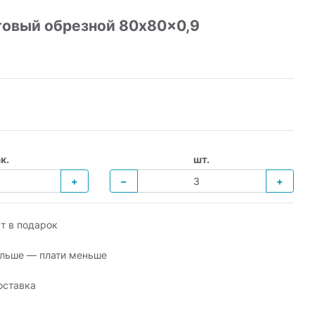
товый обрезной 80x80x0,9
к.
шт.
+
−
+
т в подарок
льше — плати меньше
оставка