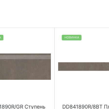
А
НОВИНКА
1890R/GR Ступень
DD841890R/8BT П