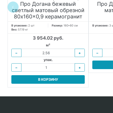
й
Про Догана бежевый
Про Д
светлый матовый обрезной
ма
80x160x0,9 керамогранит
В упаковке:
2 шт
Размер:
160*80 см
В упаковке:
3 
Вес:
57.19 кг
3 954.02 руб.
м²
−
+
−
упак.
−
+
В КОРЗИНУ