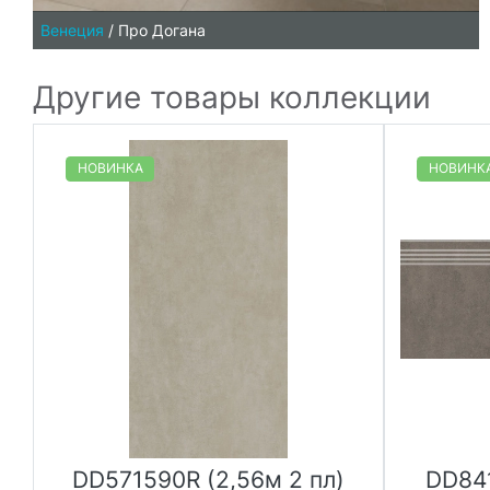
Венеция
/
Про Догана
Другие товары коллекции
НОВИНКА
НОВИНК
DD571590R (2,56м 2 пл)
DD84