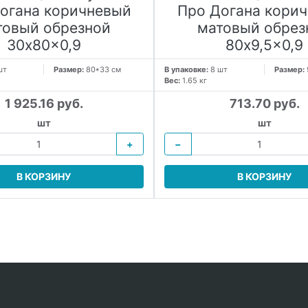
огана коричневый
Про Догана кори
товый обрезной
матовый обрез
30x80x0,9
80x9,5x0,9
шт
Размер:
80*33 см
В упаковке:
8 шт
Размер:
Вес:
1.65 кг
1 925.16 руб.
713.70 руб.
шт
шт
+
−
В КОРЗИНУ
В КОРЗИНУ