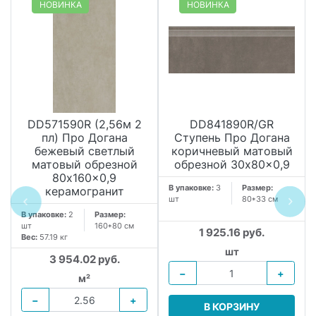
НОВИНКА
НОВИНКА
DD571590R (2,56м 2
DD841890R/GR
пл) Про Догана
Ступень Про Догана
бежевый светлый
коричневый матовый
матовый обрезной
обрезной 30x80x0,9
80x160x0,9
В упаковке:
3
Размер:
керамогранит
шт
80*33 см
В упаковке:
2
Размер:
шт
160*80 см
1 925.16 руб.
Вес:
57.19 кг
шт
3 954.02 руб.
−
+
м²
−
+
В КОРЗИНУ