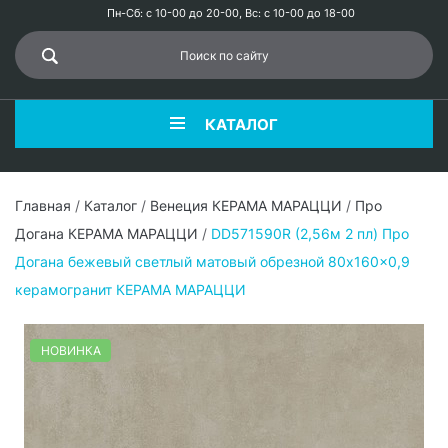
Пн-Сб: с 10-00 до 20-00, Вс: с 10-00 до 18-00
КАТАЛОГ
Главная
/
Каталог
/
Венеция КЕРАМА МАРАЦЦИ
/
Про
Догана КЕРАМА МАРАЦЦИ
/
DD571590R (2,56м 2 пл) Про
Догана бежевый светлый матовый обрезной 80x160x0,9
керамогранит КЕРАМА МАРАЦЦИ
НОВИНКА