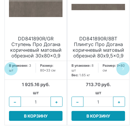
DD841890R/GR
DD841890R/8BT
Ступень Про Догана
Плинтус Про Догана
коричневый матовый
коричневый матовый
обрезной 30x80x0,9
обрезной 80x9,5x0,9
В упаковке:
3
Размер:
В упаковке:
8
Размер:
9*80
шт
80*33 см
шт
см
Вес:
1.65 кг
1 925.16 руб.
713.70 руб.
шт
шт
−
+
−
+
В КОРЗИНУ
В КОРЗИНУ