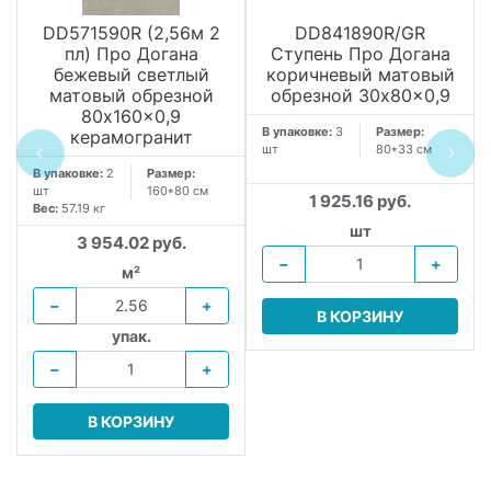
DD571590R (2,56м 2
DD841890R/GR
пл) Про Догана
Ступень Про Догана
бежевый светлый
коричневый матовый
матовый обрезной
обрезной 30x80x0,9
80x160x0,9
В упаковке:
3
Размер:
керамогранит
шт
80*33 см
В упаковке:
2
Размер:
шт
160*80 см
1 925.16 руб.
Вес:
57.19 кг
шт
3 954.02 руб.
−
+
м²
−
+
В КОРЗИНУ
упак.
−
+
В КОРЗИНУ