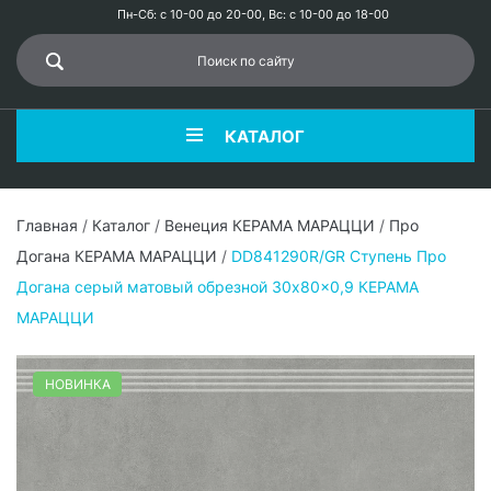
Пн-Сб: с 10-00 до 20-00, Вс: с 10-00 до 18-00
КАТАЛОГ
Главная
/
Каталог
/
Венеция КЕРАМА МАРАЦЦИ
/
Про
Догана КЕРАМА МАРАЦЦИ
/
DD841290R/GR Ступень Про
Догана серый матовый обрезной 30x80x0,9 КЕРАМА
МАРАЦЦИ
НОВИНКА