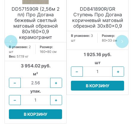
DD571590R (2,56м 2
DD841890R/GR
пл) Про Догана
Ступень Про Догана
бежевый светлый
коричневый матовый
матовый обрезной
обрезной 30x80x0,9
80x160x0,9
В упаковке:
3
Размер:
керамогранит
шт
80*33 см
В упаковке:
2
Размер:
шт
160*80 см
1 925.16 руб.
Вес:
57.19 кг
шт
3 954.02 руб.
−
+
м²
−
+
В КОРЗИНУ
упак.
−
+
В КОРЗИНУ