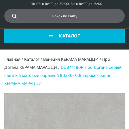
Пн-Сб: с 10-00 до 20-00, Вс: с 10-00 до 18-00
КАТАЛОГ
Главная
/
Каталог
/
Венеция КЕРАМА МАРАЦЦИ
/
Про
Догана КЕРАМА МАРАЦЦИ
/
DD841190R Про Догана серый
светлый матовый обрезной 80x80x0,9 керамогранит
КЕРАМА МАРАЦЦИ