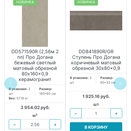
НОВИНКА
НОВИНКА
DD571590R (2,56м 2
DD841890R/GR
пл) Про Догана
Ступень Про Догана
бежевый светлый
коричневый матовый
матовый обрезной
обрезной 30x80x0,9
80x160x0,9
В упаковке:
3
Размер:
керамогранит
шт
80*33 см
В упаковке:
2
Размер:
шт
160*80 см
1 925.16 руб.
Вес:
57.19 кг
шт
3 954.02 руб.
−
+
м²
−
+
В КОРЗИНУ