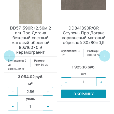
DD571590R (2,56м 2
DD841890R/GR
пл) Про Догана
Ступень Про Догана
бежевый светлый
коричневый матовый
матовый обрезной
обрезной 30x80x0,9
80x160x0,9
В упаковке:
3
Размер:
керамогранит
шт
80*33 см
В упаковке:
2
Размер:
шт
160*80 см
1 925.16 руб.
Вес:
57.19 кг
шт
3 954.02 руб.
−
+
м²
−
+
В КОРЗИНУ
упак.
−
+