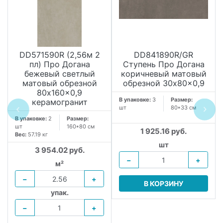
DD571590R (2,56м 2
DD841890R/GR
пл) Про Догана
Ступень Про Догана
бежевый светлый
коричневый матовый
матовый обрезной
обрезной 30x80x0,9
80x160x0,9
В упаковке:
3
Размер:
керамогранит
шт
80*33 см
В упаковке:
2
Размер:
шт
160*80 см
1 925.16 руб.
Вес:
57.19 кг
шт
3 954.02 руб.
−
+
м²
−
+
В КОРЗИНУ
упак.
−
+